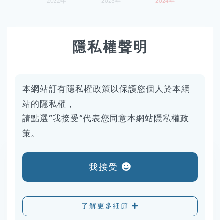
註:
隱私權聲明
薪資受年資、考評等影響，如單純考量同職別且
同年資員工，其薪酬並不因性別而有所差異。
師級包含管理師與工程師。
本網站訂有隱私權政策以保護您個人於本網
經理級包含專案經理與資深經理。
站的隱私權，
薪酬揭露涵蓋率為64/82，近8成。
請點選”我接受”代表您同意本網站隱私權政
策。
辦公室人事費用
我接受
營收
19,602
了解更多細節