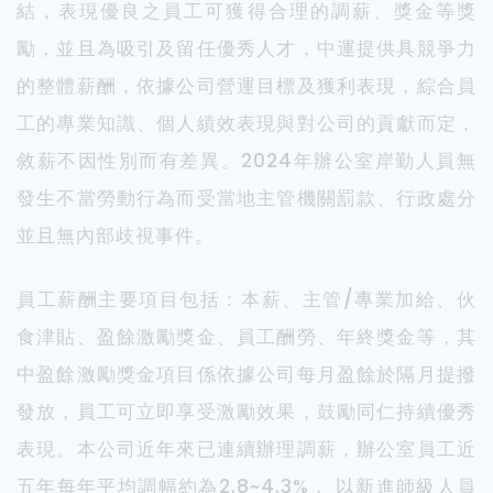
結，表現優良之員工可獲得合理的調薪、獎金等獎
勵，並且為吸引及留任優秀人才，中運提供具競爭力
的整體薪酬，依據公司營運目標及獲利表現，綜合員
工的專業知識、個人績效表現與對公司的貢獻而定，
敘薪不因性別而有差異。2024年辦公室岸勤人員無
發生不當勞動行為而受當地主管機關罰款、行政處分
並且無內部歧視事件。
員工薪酬主要項目包括：本薪、主管/專業加給、伙
食津貼、盈餘激勵獎金、員工酬勞、年終獎金等，其
中盈餘激勵獎金項目係依據公司每月盈餘於隔月提撥
發放，員工可立即享受激勵效果，鼓勵同仁持續優秀
表現。本公司近年來已連續辦理調薪，辦公室員工近
五年每年平均調幅約為2.8~4.3%， 以新進師級人員