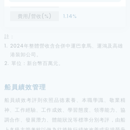
人事費用
224
費用/營收(%)
1.14%
註：
1.
2024年整體營收含合併中運巴拿馬、運鴻及高雄
港裝卸公司。
2.
單位：新台幣百萬元。
船員績效管理
船員績效考評則依照品德素養、本職學識、敬業精
神、工作經驗、工作成效、學習態度、領導能力、協
調合作、發展潛力、體能狀況等標準分別考評，由船
上各級主管考核以做為往後執行績效改善或安排晉升