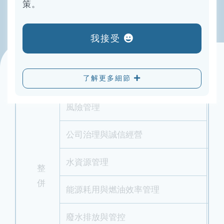
策。
2024年重大議題異動
我接受
調整
重大議題
了解更多細節
風險管理
兩
公司治理與誠信經營
水資源管理
整
兩
併
能源耗用與燃油效率管理
廢水排放與管控